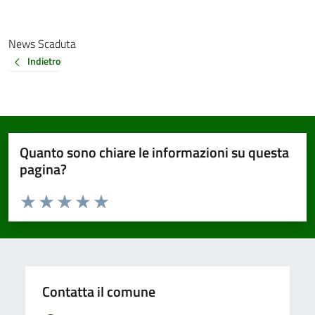
News Scaduta
Indietro
Quanto sono chiare le informazioni su questa
pagina?
Valuta da 1 a 5 stelle la pagina
Valuta 1 stelle su 5
Valuta 2 stelle su 5
Valuta 3 stelle su 5
Valuta 4 stelle su 5
Valuta 5 stelle su 5
Contatta il comune