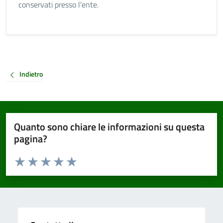
conservati presso l'ente.
Indietro
Quanto sono chiare le informazioni su questa
pagina?
Valuta da 1 a 5 stelle la pagina
Valuta 1 stelle su 5
Valuta 2 stelle su 5
Valuta 3 stelle su 5
Valuta 4 stelle su 5
Valuta 5 stelle su 5